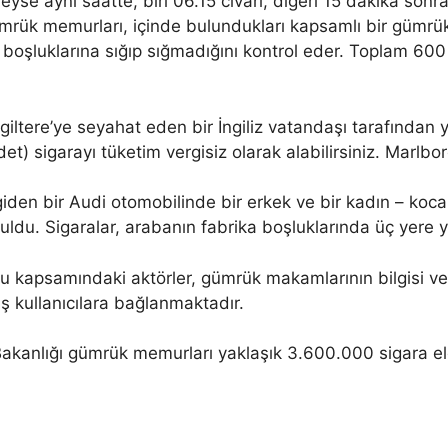
eyse aynı saatte, biri 06.15 civarı, diğeri 15 dakika sonr
ümrük memurları, içinde bulundukları kapsamlı bir gümrük
l boşluklarına sığıp sığmadığını kontrol eder. Toplam 60
ngiltere’ye seyahat eden bir İngiliz vatandaşı tarafından 
t) sigarayı tüketim vergisiz olarak alabilirsiniz. Marlboro
giden bir Audi otomobilinde bir erkek ve bir kadın – koc
du. Sigaralar, arabanın fabrika boşluklarında üç yere y
u kapsamındaki aktörler, gümrük makamlarının bilgisi ve
ış kullanıcılara bağlanmaktadır.
anlığı gümrük memurları yaklaşık 3.600.000 sigara ele