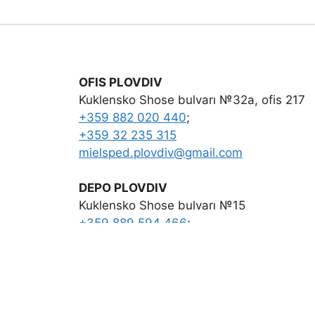
OFIS PLOVDIV
Kuklensko Shose bulvarı №32а, ofis 217
+359 882 020 440
;
+359 32 235 315
mielsped.plovdiv
@
gmail.com
DEPO PLOVDIV
Kuklensko Shose bulvarı №15
+359 889 594 466
;