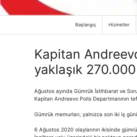
Başlangıç
Hizmetler
Kapitan Andreev
yaklaşık 270.000 
Ağustos ayında Gümrük İstihbarat ve Sor
Kapitan Andreevo Polis Departmanının tefti
Gümrük memurları, yalnızca son iki iş gün
6 Ağustos 2020 olaylarının ikisinde gümrü