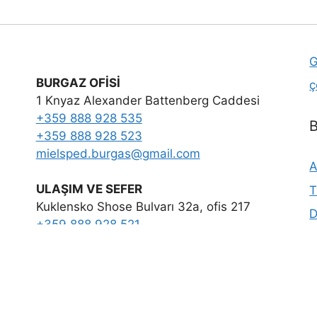
G
BURGAZ OFİSİ
ç
1 Knyaz Alexander Battenberg Caddesi
+359 888 928 535
B
+359 888 928 523
mielsped.burgas
@
gmail.com
A
ULAŞIM VE SEFER
T
Kuklensko Shose Bulvarı 32a, ofis 217
D
+359 888 928 521
Facebook