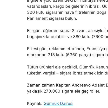
İngiltere yolu üzerindeki bir noktaya nered
vatandaşları, kargo belgelerinin ibrazı. G
300 kutu sigaranın hava filtrelerinin doğa
Parliament sigarası bulun.
Bir gün, öğleden sonra 2 civarı, ailesiyle İ
bagajınızda bulabilir ve 380 kutu (7600 ade
Ertesi gün, reklamın etrafında, Fransa’ya 
markadan 318 kutu (6360 parça) sigara bul
Tütün ürünleri ele geçirildi. Gümrük Kanun
tüketim vergisi – sigara ibraz etmek için d
Zaman zaman Kapitan Andreevo Adalet Bak
yaklaşık 270.000 sigara ele geçirdiler.
Kaynak:
Gümrük Dairesi