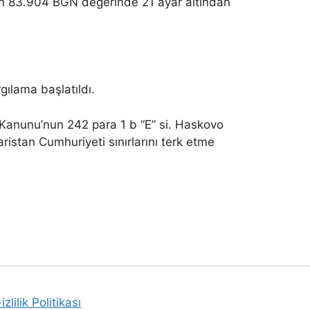
ların 83.904 BGN değerinde 21 ayar altından
ılama başlatıldı.
 Kanunu’nun 242 para 1 b “E” si. Haskovo
aristan Cumhuriyeti sınırlarını terk etme
izlilik Politikası