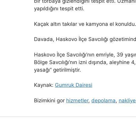
bir torbaya gizlendiğini tespit etti. Uzma
yapıldığını tespit etti.
Kaçak altın takılar ve kamyona el konuldu
Davada, Haskovo İlçe Savcılığı gözetimind
Haskovo İlçe Savcılığı’nın emriyle, 39 y
Bölge Savcılığı’nın izni dışında, aleyhine 
yasağı” getirilmiştir.
Kaynak:
Gumruk Dairesi
Bizimkini gor
hizmetler
,
depolama
,
nakliye