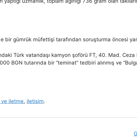
nın yaptığı uzmanlık, toplam ağırlığı 736 gram olan takı
.
e bir gümrük müfettişi tarafından soruşturma öncesi yarg
aşındaki Türk vatandaşı kamyon şoförü FT, 40. Mad. Ceza
4,000 BGN tutarında bir “teminat” tedbiri alınmış ve “Bulg
 ve iletme
,
iletisim
.
G